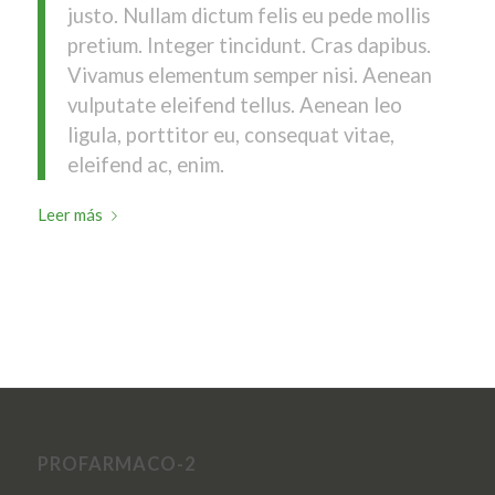
justo. Nullam dictum felis eu pede mollis
pretium. Integer tincidunt. Cras dapibus.
Vivamus elementum semper nisi. Aenean
vulputate eleifend tellus. Aenean leo
ligula, porttitor eu, consequat vitae,
eleifend ac, enim.
Leer más
PROFARMACO-2